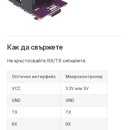
Как да свържете
Не кръстосвайте RX/TX сигналите.
Оптичен интерфейс
Микроконтролер
VCC
3.3V или 5V
GND
GND
TX
TX
RX
RX