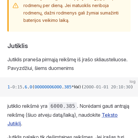
rodmenų per dieną. Jei matuoklis neriboja
rodmenų, dažni rodmenys gali žymiai sumažinti
baterijos veikimo laiką.
Jutiklis
Jutiklis praneša pirmąją reikšmę iš įrašo skliausteliuose.
Pavyzdžiui, šiems duomenims
log
1
-
0:15
.
6
.
0
(
00000006000
.
385
*kW)(
2000-01-01
 20:10:30
)
jutiklio reikšmė yra
. Norėdami gauti antrąją
6000.385
reikšmę (šiuo atveju datą/laiką), naudokite
Teksto
Jutiklį
.
Jutiklis palaiko tik dešimtaines reikšmes. Jei įrašas turi