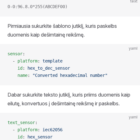
text
0-0:96.8.0*255(ABCDEF00)
Pirmiausia sukurkite šablono jutiklį, kuris paskelbs
duomenis kaip dešimtainę reikšmę.
yaml
sensor
:
  - 
platform
: 
template
    id
: 
hex_to_dec_sensor
    name
: 
"Converted hexadecimal number"
Dabar sukurkite teksto jutiklį, kuris priims duomenis kaip
eilutę, konvertuos į dešimtainę reikšmę ir paskelbs.
yaml
text_sensor
:
  - 
platform
: 
iec62056
    id
: 
hex_sensor