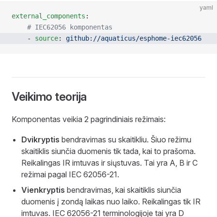
yaml
external_components
:
    # IEC62056 komponentas
    - 
source
: 
github://aquaticus/esphome-iec62056
Veikimo teorija
Komponentas veikia 2 pagrindiniais režimais:
Dvikryptis
bendravimas su skaitikliu. Šiuo režimu
skaitiklis siunčia duomenis tik tada, kai to prašoma.
Reikalingas IR imtuvas ir siųstuvas. Tai yra A, B ir C
režimai pagal IEC 62056-21.
Vienkryptis
bendravimas, kai skaitiklis siunčia
duomenis į zondą laikas nuo laiko. Reikalingas tik IR
imtuvas. IEC 62056-21 terminologijoje tai yra D