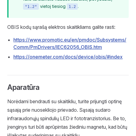
vietoj tiesiog
.
"1.2"
1.2
OBIS kodų sąrašą elektros skaitikliams galite rasti:
https://www.promotic.eu/en/pmdoc/Subsystems/
Comm/PmDrivers/IEC62056_OBIS.htm
https://onemeter.com/docs/device/obis/#index
Aparatūra
Norėdami bendrauti su skaitikliu, turite prijungti optinę
sąsają prie nuosekliojo prievado. Sąsają sudaro
infraraudonųjų spindulių LED ir fototranzistorius. Be to,
įrenginys turi būti aprūpintas žiediniu magnetu, kad būtų
išlaikytas suderinimas su skaitikliu.