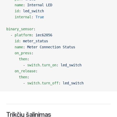
    name
: 
Internal LED
    id
: 
led_switch
    internal
: 
True
binary_sensor
:
  - 
platform
: 
iec62056
    id
: 
meter_status
    name
: 
Meter Connection Status
    on_press
:
      then
:
        - 
switch.turn_on
: 
led_switch
    on_release
:
      then
:
        - 
switch.turn_off
: 
led_switch
Trikčių šalinimas