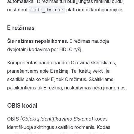
automatiškai, D režimas turi būti įjungtas rankiniu būdu,
nustatant
platformos konfigūracijoje.
mode_d=True
E režimas
Šis režimas nepalaikomas
. E režimas naudoja
dvejetainį kodavimą per HDLC ryšį.
Komponentas bando naudoti C režimą skaitikliams,
pranešantiems apie E režimą. Tai turėtų veikti, jei
skaitiklis palaiko tiek E, tiek C režimus. Skaitikliams,
palaikantiems tik E režimą, nuskaitymas nėra įmanomas.
OBIS kodai
OBIS
(Objektų Identifikavimo Sistema)
kodas
identifikuoja skirtingus skaitiklio rodmenis. Kodas