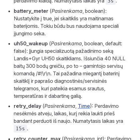
perdavimo klaidą. Numatytasis laikas yra
.
3s
battery_meter
(
Pasirenkama
, boolean):
Nustatykite į true, jei skaitiklis yra maitinamas
baterijomis. Tokiu būdu bus naudojama speciali
įjungimo seka.
uh50_wakeup
(
Pasirenkama
, boolean, default:
false): Įjungia specializuotą pažadinimo seką
Landis+Gyr UH50 skaitikliams. Išsiunčia 40 NULL
baitų 300 bodų greičiu, po to – gamintojo servisų
komandą /#!\r\n. Tai pažadina miegantį baterinį
skaitiklį ir paprašo diagnostinės/servisinės
telegramos, kuri pateikia esamus srautus,
temperatūras ir dabartinę galią.
retry_delay
(
Pasirenkama
,
Time
): Perdavimo
nesėkmės atveju, laikas, kurį reikia laukti prieš
bandant perduoti iš naujo. Numatytasis laikas yra
.
15s
retry_counter_max
(
Pasirenkama
, int): Perdavimo