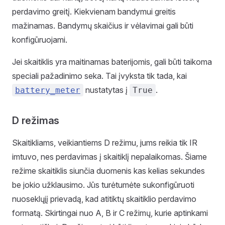
perdavimo greitį. Kiekvienam bandymui greitis
mažinamas. Bandymų skaičius ir vėlavimai gali būti
konfigūruojami.
Jei skaitiklis yra maitinamas baterijomis, gali būti taikoma
speciali pažadinimo seka. Tai įvyksta tik tada, kai
nustatytas į
.
battery_meter
True
D režimas
Skaitikliams, veikiantiems D režimu, jums reikia tik IR
imtuvo, nes perdavimas į skaitiklį nepalaikomas. Šiame
režime skaitiklis siunčia duomenis kas kelias sekundes
be jokio užklausimo. Jūs turėtumėte sukonfigūruoti
nuoseklųjį prievadą, kad atitiktų skaitiklio perdavimo
formatą. Skirtingai nuo A, B ir C režimų, kurie aptinkami