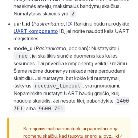
nesėkmės atveju, maksimalus bandymų skaičius.
Numatytasis skaičius yra
.
2
uart_id
(
Pasirenkama
,
ID
: Rankiniu būdu nurodykite
UART komponento
ID, jei norite naudoti kelis UART
magistrales.
mode_d
(
Pasirenkama
, boolean): Nustatykite į
, jei skaitiklis siunčia duomenis kas kelias
True
sekundes. Tai priverčia komponentą veikti D režimu.
Šiame režime duomenys niekada nėra perduodami
skaitikliui. Jei nustatyta, bet kokie kiti nustatymai,
išskyrus
, yra ignoruojami.
receive_timeout
Nepamirškite nustatyti UART baudų greičio, kurį
naudoja skaitiklis. Jei nesate tikri, pabandykite
2400
arba
.
7E1
9600 7E1
Baterijomis maitinami matuokliai paprastai riboja
rodmenų skaičių, kad taupytų energiją, pvz., iki 4