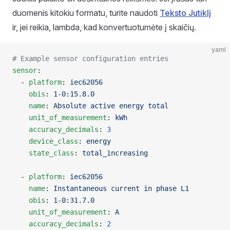
duomenis kitokiu formatu, turite naudoti
Teksto Jutiklį
ir, jei reikia, lambda, kad konvertuotumėte į skaičių.
yaml
# Example sensor configuration entries
sensor
:
  - 
platform
: 
iec62056
    obis
: 
1-0:15.8.0
    name
: 
Absolute active energy total
    unit_of_measurement
: 
kWh
    accuracy_decimals
: 
3
    device_class
: 
energy
    state_class
: 
total_increasing
  - 
platform
: 
iec62056
    name
: 
Instantaneous current in phase L1
    obis
: 
1-0:31.7.0
    unit_of_measurement
: 
A
    accuracy_decimals
: 
2