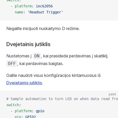
  - 
platform
: 
iec62056
    name
: 
'Readout Trigger'
Negalite inicijuoti nuskaitymo D režime.
Dvejetainis jutiklis
Nustatomas į
, kai prasideda perdavimas į skaitiklį.
ON
, kai perdavimas baigtas.
OFF
Galite naudoti visus konfigūracijos kintamuosius iš
Dvejetainis jutiklis
.
yaml
# Sample automation to turn LED on when data read fro
switch
:
  - 
platform
: 
gpio
    pin
: 
GPIO2