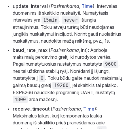
update_interval
(
Pasirenkama
,
Time
): Intervalas
duomenims iš skaitiklio nuskaityti. Numatytasis
intervalas yra
.
išjungia
15min
never
atnaujinimus. Tokiu atveju turėtų būti naudojamas
jungiklis nuskaitymui inicijuoti. Norint gauti nuolatinius
nuskaitymus, naudokite mažą reikšmę, pvz., 1s.
baud_rate_max
(
Pasirenkama
, int): Apriboja
maksimalų perdavimo greitį iki nurodytos vertės.
Pagal numatytuosius nustatymus nustatyta
,
9600
nes tai užtikrina stabilų ryšį. Norėdami jį išjungti,
nustatykite į
. Tokiu būdu galite naudoti maksimalų
0
galimą baudų greitį
, jei skaitiklis tai palaiko.
19200
ESP8266 naudokite programinę UART, nustatytą
arba mažesnį.
4800
receive_timeout
(
Pasirenkama
,
Time
):
Maksimalus laikas, kurį komponentas laukia
duomenų iš skaitiklio prieš pranešdamas apie