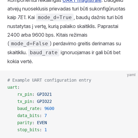
atvejų nuoseklusis prievadas turi būti sukonfigūruotas
kaip
7E1
. Kai
, baudų dažnis turi būti
mode_d=True
nustatytas į vertę, kurią palaiko skaitiklis. Paprastai
2400 arba 9600 bps. Kitais režimais
(
) perdavimo greitis derinamas su
mode_d=False
skaitikliu.
ignoruojamas ir gali būti bet
baud_rate
kokia vertė.
yaml
# Example UART configuration entry
uart
:
    rx_pin
: 
GPIO21
    tx_pin
: 
GPIO22
    baud_rate
: 
9600
    data_bits
: 
7
    parity
: 
EVEN
    stop_bits
: 
1