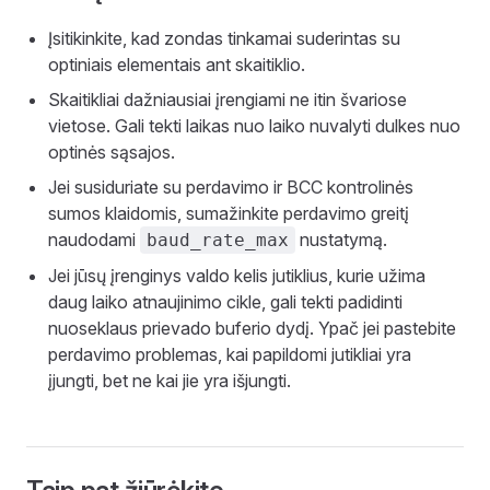
Įsitikinkite, kad zondas tinkamai suderintas su
optiniais elementais ant skaitiklio.
Skaitikliai dažniausiai įrengiami ne itin švariose
vietose. Gali tekti laikas nuo laiko nuvalyti dulkes nuo
optinės sąsajos.
Jei susiduriate su perdavimo ir BCC kontrolinės
sumos klaidomis, sumažinkite perdavimo greitį
naudodami
nustatymą.
baud_rate_max
Jei jūsų įrenginys valdo kelis jutiklius, kurie užima
daug laiko atnaujinimo cikle, gali tekti padidinti
nuoseklaus prievado buferio dydį. Ypač jei pastebite
perdavimo problemas, kai papildomi jutikliai yra
įjungti, bet ne kai jie yra išjungti.