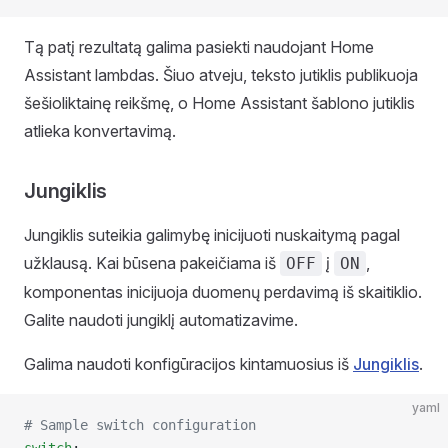
Tą patį rezultatą galima pasiekti naudojant Home
Assistant lambdas. Šiuo atveju, teksto jutiklis publikuoja
šešioliktainę reikšmę, o Home Assistant šablono jutiklis
atlieka konvertavimą.
Jungiklis
Jungiklis suteikia galimybę inicijuoti nuskaitymą pagal
užklausą. Kai būsena pakeičiama iš
į
,
OFF
ON
komponentas inicijuoja duomenų perdavimą iš skaitiklio.
Galite naudoti jungiklį automatizavime.
Galima naudoti konfigūracijos kintamuosius iš
Jungiklis
.
yaml
# Sample switch configuration
switch
: