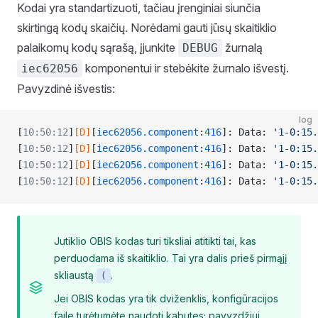
Kodai yra standartizuoti, tačiau įrenginiai siunčia
skirtingą kodų skaičių. Norėdami gauti jūsų skaitiklio
palaikomų kodų sąrašą, įjunkite
žurnalą
DEBUG
komponentui ir stebėkite žurnalo išvestį.
iec62056
Pavyzdinė išvestis:
log
[
10:50:12
]
[D]
[
iec62056.component
:
416
]: Data: 
'1-0:15.
[
10:50:12
]
[D]
[
iec62056.component
:
416
]: Data: 
'1-0:15.
[
10:50:12
]
[D]
[
iec62056.component
:
416
]: Data: 
'1-0:15.
[
10:50:12
]
[D]
[
iec62056.component
:
416
]: Data: 
'1-0:15.
Jutiklio OBIS kodas turi tiksliai atitikti tai, kas
perduodama iš skaitiklio. Tai yra dalis prieš pirmąjį
skliaustą
.
(
Jei OBIS kodas yra tik dviženklis, konfigūracijos
faile turėtumėte naudoti kabutes; pavyzdžiui,