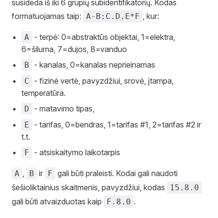
susideda iš iki 6 grupių subidentifikatorių. Kodas
formatuojamas taip:
, kur:
A-B:C.D.E*F
- terpė: 0=abstraktūs objektai, 1=elektra,
A
6=šiluma, 7=dujos, 8=vanduo
- kanalas, 0=kanalas neprieinamas
B
- fizinė vertė, pavyzdžiui, srovė, įtampa,
C
temperatūra.
- matavimo tipas,
D
- tarifas, 0=bendras, 1=tarifas #1, 2=tarifas #2 ir
E
t.t.
- atsiskaitymo laikotarpis
F
,
ir
gali būti praleisti. Kodai gali naudoti
A
B
F
šešioliktainius skaitmenis, pavyzdžiui, kodas
15.8.0
gali būti atvaizduotas kaip
.
F.8.0