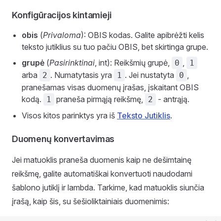
Konfigūracijos kintamieji
obis
(
Privaloma
): OBIS kodas. Galite apibrėžti kelis
teksto jutiklius su tuo pačiu OBIS, bet skirtinga grupe.
grupė
(
Pasirinktinai
, int): Reikšmių grupė,
,
0
1
arba
. Numatytasis yra
. Jei nustatyta
,
2
1
0
pranešamas visas duomenų įrašas, įskaitant OBIS
kodą.
praneša pirmąją reikšmę,
- antrąją.
1
2
Visos kitos parinktys yra iš
Teksto Jutiklis
.
Duomenų konvertavimas
Jei matuoklis praneša duomenis kaip ne dešimtainę
reikšmę, galite automatiškai konvertuoti naudodami
šablono jutiklį ir lambda. Tarkime, kad matuoklis siunčia
įrašą, kaip šis, su šešioliktainiais duomenimis: