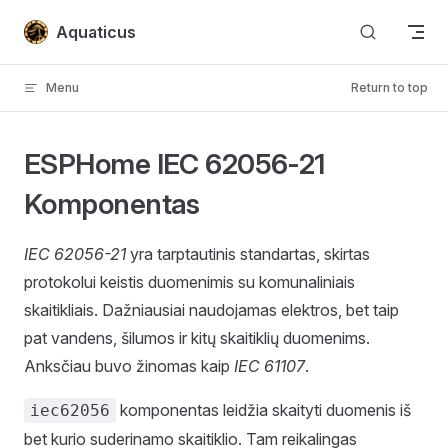
Skip to content
Aquaticus
Menu
Return to top
ESPHome IEC 62056-21
Komponentas
IEC 62056-21
yra tarptautinis standartas, skirtas
protokolui keistis duomenimis su komunaliniais
skaitikliais. Dažniausiai naudojamas elektros, bet taip
pat vandens, šilumos ir kitų skaitiklių duomenims.
Anksčiau buvo žinomas kaip
IEC 61107
.
komponentas leidžia skaityti duomenis iš
iec62056
bet kurio suderinamo skaitiklio. Tam reikalingas