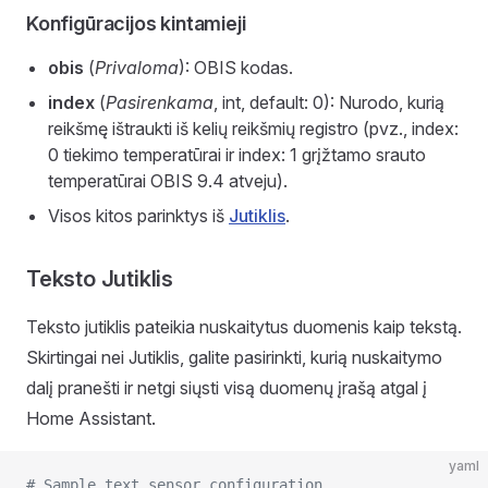
Konfigūracijos kintamieji
obis
(
Privaloma
): OBIS kodas.
index
(
Pasirenkama
, int, default: 0): Nurodo, kurią
reikšmę ištraukti iš kelių reikšmių registro (pvz., index:
0 tiekimo temperatūrai ir index: 1 grįžtamo srauto
temperatūrai OBIS 9.4 atveju).
Visos kitos parinktys iš
Jutiklis
.
Teksto Jutiklis
Teksto jutiklis pateikia nuskaitytus duomenis kaip tekstą.
Skirtingai nei Jutiklis, galite pasirinkti, kurią nuskaitymo
dalį pranešti ir netgi siųsti visą duomenų įrašą atgal į
Home Assistant.
yaml
# Sample text sensor configuration