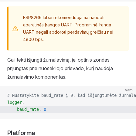
ESP8266 labai rekomenduojama naudoti
aparatinės įrangos UART. Programinė įranga
UART negali apdoroti perdavimų greičiau nei
4800 bps.
Gali tekti išjungti žurnalavimą, jei optinis zondas
prijungtas prie nuosekliojo prievado, kurį naudoja
žurnalavimo komponentas.
yaml
# Nustatykite baud_rate į 0, kad išjungtumėte žurnala
logger
:
    baud_rate
: 
0
Platforma