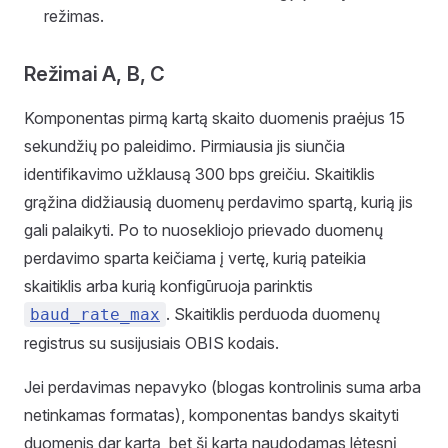
režimas.
Režimai A, B, C
Komponentas pirmą kartą skaito duomenis praėjus 15
sekundžių po paleidimo. Pirmiausia jis siunčia
identifikavimo užklausą 300 bps greičiu. Skaitiklis
grąžina didžiausią duomenų perdavimo spartą, kurią jis
gali palaikyti. Po to nuosekliojo prievado duomenų
perdavimo sparta keičiama į vertę, kurią pateikia
skaitiklis arba kurią konfigūruoja parinktis
. Skaitiklis perduoda duomenų
baud_rate_max
registrus su susijusiais OBIS kodais.
Jei perdavimas nepavyko (blogas kontrolinis suma arba
netinkamas formatas), komponentas bandys skaityti
duomenis dar kartą, bet šį kartą naudodamas lėtesnį