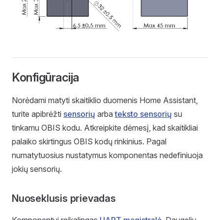
Konfigūracija
Norėdami matyti skaitiklio duomenis Home Assistant,
turite apibrėžti
sensorių
arba
teksto sensorių
su
tinkamu OBIS kodu. Atkreipkite dėmesį, kad skaitikliai
palaiko skirtingus OBIS kodų rinkinius. Pagal
numatytuosius nustatymus komponentas nedefiniuoja
jokių sensorių.
Nuoseklusis prievadas
Komponentui reikalingas
UART magistralė
. Daugeliu