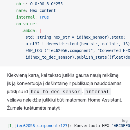
    obis
: 
0-0:96.8.0*255
    name
: 
Hex content
    internal
: 
True
    on_value
:
      lambda
: 
|-
        std::string hex_str = id(hex_sensor).state;
        uint32_t dec=std::stoul(hex_str, nullptr, 16)
        ESP_LOGI("iec62056.component", "Converted HE
        id(hex_to_dec_sensor).publish_state((float)de
Kiekvieną kartą, kai teksto jutiklis gauna naują reikšmę,
jis ją konvertuoja į dešimtainę ir publikuoja naudodamas
jutiklį su id
.
hex_to_dec_sensor
internal
vėliava neleidžia jutikliui būti matomam Home Assistant.
Žurnale turėtumėte matyti:
log
[I]
[
iec62056.component
:
127
]: Konvertuota HEX 
'ABCDEF0