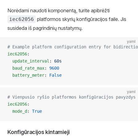
Norėdami naudoti komponentą, turite apibrėžti
platformos skyrių konfigūracijos faile. Jis
iec62056
susideda iš pagrindinių nustatymų.
yaml
# Example platform configuration entry for bidirectio
iec62056
:
  update_interval
: 
60s
  baud_rate_max
: 
9600
  battery_meter
: 
False
yaml
# Vienpusio ryšio platformos konfigūracijos pavyzdys
iec62056
:
  mode_d
: 
True
Konfigūracijos kintamieji