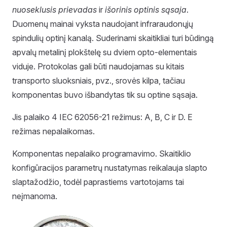
nuoseklusis prievadas
ir
išorinis optinis sąsaja
.
Duomenų mainai vyksta naudojant infraraudonųjų
spindulių optinį kanalą. Suderinami skaitikliai turi būdingą
apvalų metalinį plokštelę su dviem opto-elementais
viduje. Protokolas gali būti naudojamas su kitais
transporto sluoksniais, pvz., srovės kilpa, tačiau
komponentas buvo išbandytas tik su optine sąsaja.
Jis palaiko 4 IEC 62056-21 režimus: A, B, C ir D. E
režimas nepalaikomas.
Komponentas nepalaiko programavimo. Skaitiklio
konfigūracijos parametrų nustatymas reikalauja slapto
slaptažodžio, todėl paprastiems vartotojams tai
neįmanoma.