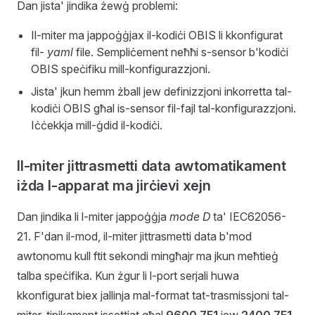
Dan jista' jindika żewġ problemi:
Il-miter ma jappoġġjax il-kodiċi OBIS li kkonfigurat
fil-
yaml
file. Sempliċement neħħi s-sensor b'kodiċi
OBIS speċifiku mill-konfigurazzjoni.
Jista' jkun hemm żball jew definizzjoni inkorretta tal-
kodiċi OBIS għal is-sensor fil-fajl tal-konfigurazzjoni.
Iċċekkja mill-ġdid il-kodiċi.
Il-miter jittrasmetti data awtomatikament
iżda l-apparat ma jirċievi xejn
Dan jindika li l-miter jappoġġja
mode D
ta' IEC62056-
21. F'dan il-mod, il-miter jittrasmetti data b'mod
awtonomu kull ftit sekondi mingħajr ma jkun meħtieġ
talba speċifika. Kun żgur li l-port serjali huwa
kkonfigurat biex jallinja mal-format tat-trasmissjoni tal-
miter, tipikament issettjat għal
9600 7E1
jew
2400 7E1