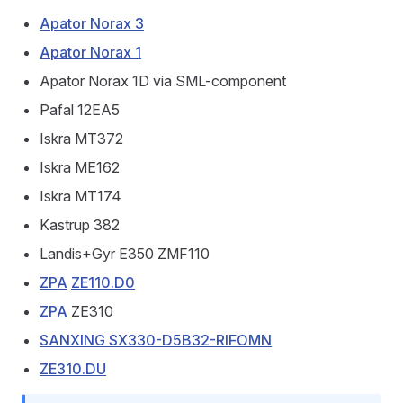
Apator Norax 3
Apator Norax 1
Apator Norax 1D via SML-component
Pafal 12EA5
Iskra MT372
Iskra ME162
Iskra MT174
Kastrup 382
Landis+Gyr E350 ZMF110
ZPA
ZE110.D0
ZPA
ZE310
SANXING SX330-D5B32-RIFOMN
ZE310.DU