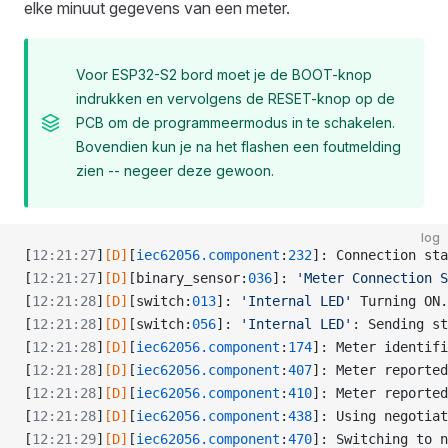
elke minuut gegevens van een meter.
Voor ESP32-S2 bord moet je de BOOT-knop
indrukken en vervolgens de RESET-knop op de
PCB om de programmeermodus in te schakelen.
Bovendien kun je na het flashen een foutmelding
zien -- negeer deze gewoon.
log
[
12:21:27
]
[D]
[
iec62056.component
:
232
]: Connection sta
[
12:21:27
]
[D]
[binary_sensor:
036
]: 
'Meter Connection S
[
12:21:28
]
[D]
[switch:
013
]: 
'Internal LED'
 Turning ON.
[
12:21:28
]
[D]
[switch:
056
]: 
'Internal LED'
: Sending st
[
12:21:28
]
[D]
[
iec62056.component
:
174
]: Meter identifi
[
12:21:28
]
[D]
[
iec62056.component
:
407
]: Meter reported
[
12:21:28
]
[D]
[
iec62056.component
:
410
]: Meter reported
[
12:21:28
]
[D]
[
iec62056.component
:
438
]: Using negotiat
[
12:21:29
]
[D]
[
iec62056.component
:
470
]: Switching to n