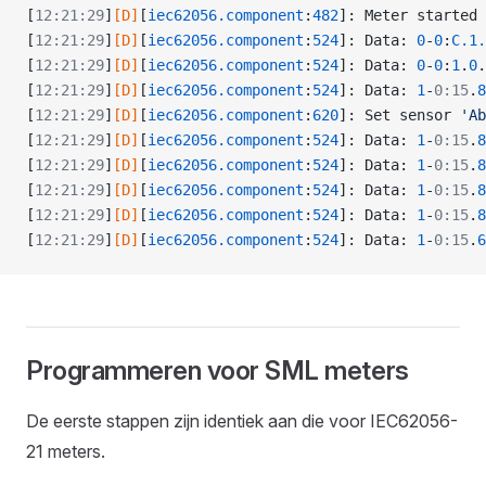
[
12:21:29
]
[D]
[
iec62056.component
:
482
]: Meter started 
[
12:21:29
]
[D]
[
iec62056.component
:
524
]: Data: 
0
-
0
:
C.1.
[
12:21:29
]
[D]
[
iec62056.component
:
524
]: Data: 
0
-
0
:
1
.
0
.
[
12:21:29
]
[D]
[
iec62056.component
:
524
]: Data: 
1
-
0:15
.
8
[
12:21:29
]
[D]
[
iec62056.component
:
620
]: Set sensor 
'Ab
[
12:21:29
]
[D]
[
iec62056.component
:
524
]: Data: 
1
-
0:15
.
8
[
12:21:29
]
[D]
[
iec62056.component
:
524
]: Data: 
1
-
0:15
.
8
[
12:21:29
]
[D]
[
iec62056.component
:
524
]: Data: 
1
-
0:15
.
8
[
12:21:29
]
[D]
[
iec62056.component
:
524
]: Data: 
1
-
0:15
.
8
[
12:21:29
]
[D]
[
iec62056.component
:
524
]: Data: 
1
-
0:15
.
6
Programmeren voor SML meters
De eerste stappen zijn identiek aan die voor IEC62056-
21 meters.