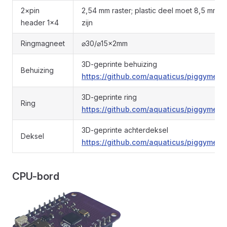
2×pin
2,54 mm raster; plastic deel moet 8,5 mm 
header 1×4
zijn
Ringmagneet
⌀30/⌀15×2mm
3D-geprinte behuizing
Behuizing
https://github.com/aquaticus/piggymete
3D-geprinte ring
Ring
https://github.com/aquaticus/piggymete
3D-geprinte achterdeksel
Deksel
https://github.com/aquaticus/piggymete
CPU-bord