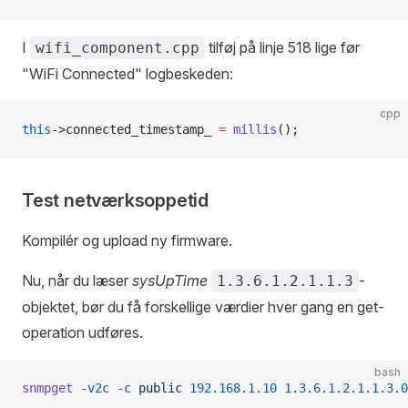
I
tilføj på linje 518 lige før
wifi_component.cpp
"WiFi Connected" logbeskeden:
cpp
this
->connected_timestamp_ 
=
 millis
();
Test netværksoppetid
Kompilér og upload ny firmware.
Nu, når du læser
sysUpTime
-
1.3.6.1.2.1.1.3
objektet, bør du få forskellige værdier hver gang en get-
operation udføres.
bash
snmpget
 -v2c
 -c
 public
 192.168.1.10
 1.3.6.1.2.1.1.3.0