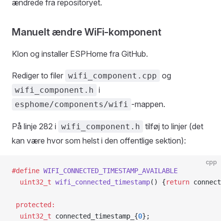
ændrede fra repositoryet.
Manuelt ændre WiFi-komponent
Klon og installer ESPHome fra GitHub.
Rediger to filer
og
wifi_component.cpp
i
wifi_component.h
-mappen.
esphome/components/wifi
På linje 282 i
tilføj to linjer (det
wifi_component.h
kan være hvor som helst i den offentlige sektion):
cpp
#define
 WIFI_CONNECTED_TIMESTAMP_AVAILABLE
  uint32_t
 wifi_connected_timestamp
() {
return
 connect
 protected:
  uint32_t
 connected_timestamp_{
0
};