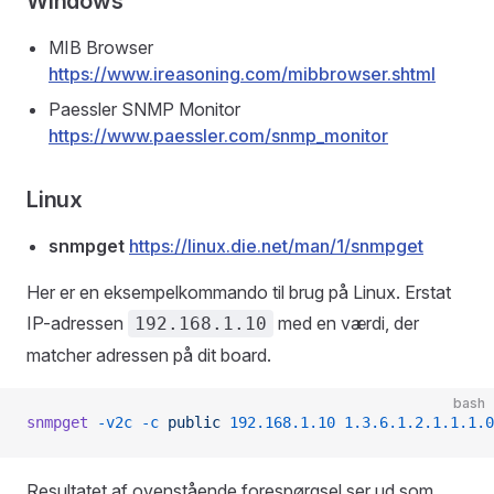
Windows
MIB Browser
https://www.ireasoning.com/mibbrowser.shtml
Paessler SNMP Monitor
https://www.paessler.com/snmp_monitor
Linux
snmpget
https://linux.die.net/man/1/snmpget
Her er en eksempelkommando til brug på Linux. Erstat
IP-adressen
med en værdi, der
192.168.1.10
matcher adressen på dit board.
bash
snmpget
 -v2c
 -c
 public
 192.168.1.10
 1.3.6.1.2.1.1.1.0
Resultatet af ovenstående forespørgsel ser ud som