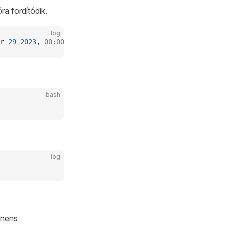
a fordítódik.
log
r 
29
 2023
, 
00:00:01
, Board wemos_d1_mini32”
bash
log
onens