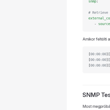
snmp
:
# Retrieve 
external_co
   - 
source
Amikor feltölti 
[
00:00:00
][
[
00:00:00
][
[
00:00:00
][
SNMP Tes
Most megpróbálh