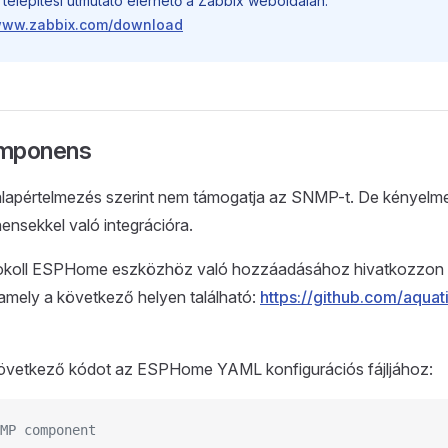
 telepítési útmutató elérhető a Zabbix weboldalán:
/www.zabbix.com/download
mponens
pértelmezés szerint nem támogatja az SNMP-t. De kényelme
nsekkel való integrációra.
koll ESPHome eszközhöz való hozzáadásához hivatkozzo
mely a következő helyen található:
https://github.com/aqua
övetkező kódot az ESPHome YAML konfigurációs fájljához:
MP component