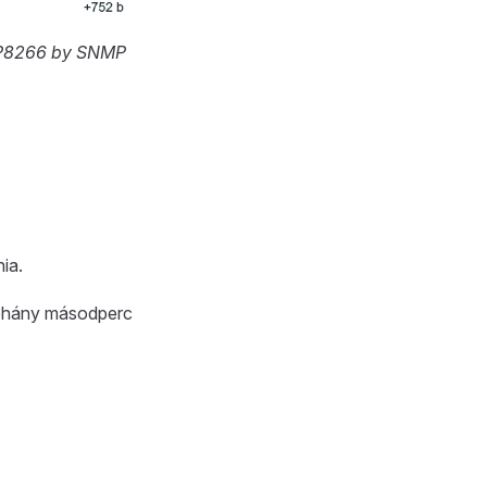
P8266 by SNMP
ia.
néhány másodperc