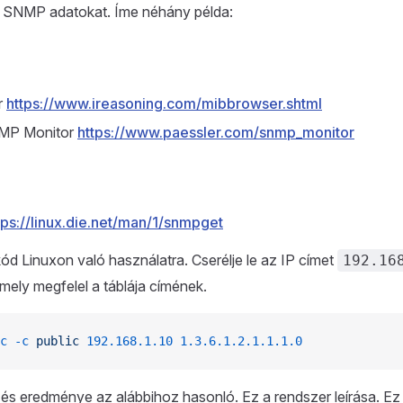
 SNMP adatokat. Íme néhány példa:
r
https://www.ireasoning.com/mibbrowser.shtml
NMP Monitor
https://www.paessler.com/snmp_monitor
tps://linux.die.net/man/1/snmpget
ód Linuxon való használatra. Cserélje le az IP címet
192.16
amely megfelel a táblája címének.
c
 -c
 public
 192.168.1.10
 1.3.6.1.2.1.1.1.0
ezés eredménye az alábbihoz hasonló. Ez a rendszer leírása. 