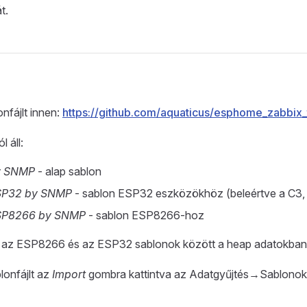
t.
onfájlt innen:
https://github.com/aquaticus/esphome_zabbix
 áll:
y SNMP
- alap sablon
SP32 by SNMP
- sablon ESP32 eszközökhöz (beleértve a C3, 
SP8266 by SNMP
- sablon ESP8266-hoz
 az ESP8266 és az ESP32 sablonok között a heap adatokban
lonfájlt az
Import
gombra kattintva az Adatgyűjtés→Sablono