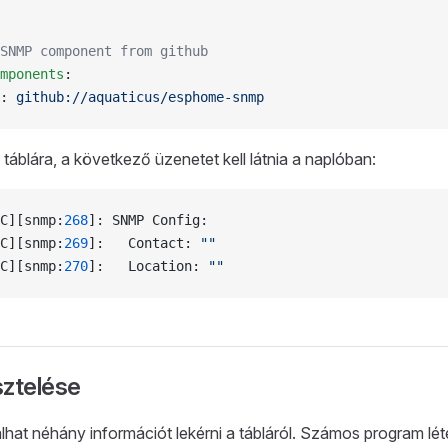
SNMP component from github
mponents
:
: 
github://aquaticus/esphome-snmp
a táblára, a következő üzenetet kell látnia a naplóban:
C][snmp:
268
]: SNMP Config:
C][snmp:
269
]:   Contact: 
""
C][snmp:
270
]:   Location: 
""
ztelése
at néhány információt lekérni a tábláról. Számos program lét