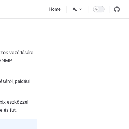
Main Navigation
Home
ök vezérlésére.
e SNMP
éséről, például
bix eszközzel
e és fut.