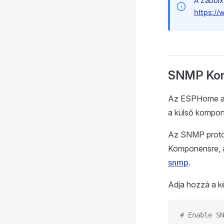
A Zabbix
https:/
SNMP Ko
Az ESPHome ala
a külső kompone
Az SNMP proto
Komponensre, a
snmp
.
Adja hozzá a k
# Enable SN