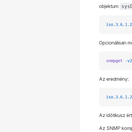
objektum
sys
iso.3.6.1.2
Opcionálisan me
snmpget
 -v2
Az eredmény:
iso.3.6.1.2
Az időtikusz ér
Az SNMP kompon