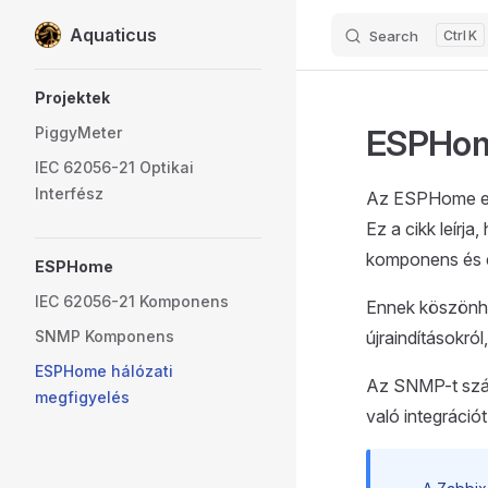
Aquaticus
Search
K
Skip to content
Sidebar Navigation
Projektek
ESPHome
PiggyMeter
IEC 62056-21 Optikai
Interfész
Az ESPHome eg
Ez a cikk leír
komponens és e
ESPHome
IEC 62056-21 Komponens
Ennek köszönhet
SNMP Komponens
újraindításokró
ESPHome hálózati
Az SNMP-t szám
megfigyelés
való integrációt