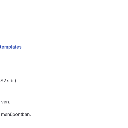
_templates
S2 stb.)
 van.
k menüpontban.