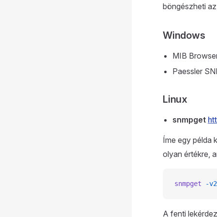
böngészheti az
Windows
MIB Browse
Paessler S
Linux
snmpget
ht
Íme egy példa k
olyan értékre, 
snmpget
 -v2
A fenti lekérd