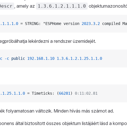
, amely az
objektumazonosítór
Descr
1.3.6.1.2.1.1.1.0
.1.1.1.0
 = STRING: "ESPHome version 
2023
.
3
.
2
 compiled Ma
gpróbálhatja lekérdezni a rendszer üzemidejét.
c
 -c
 public
 192.168.1.10
 1.3.6.1.2.1.25.1.1.0
.1.25.1.1.0
 = Timeticks: (
66281
) 
0:11:02.81
ték folyamatosan változik. Minden hívás más számot ad.
ens által biztosított összes objektum listájáért lásd a komp