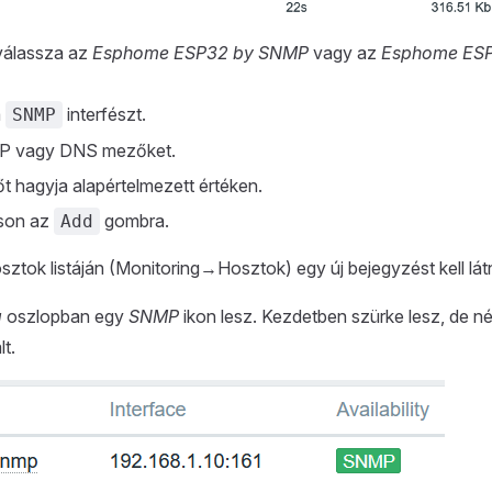
válassza az
Esphome ESP32 by SNMP
vagy az
Esphome ES
á
interfészt.
SNMP
 IP vagy DNS mezőket.
t hagyja alapértelmezett értéken.
tson az
gombra.
Add
sztok listáján (Monitoring→Hosztok) egy új bejegyzést kell látn
g
oszlopban egy
SNMP
ikon lesz. Kezdetben szürke lesz, de 
t.