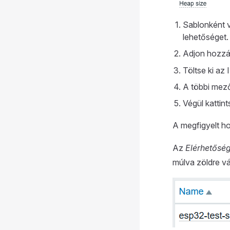
Sablonként 
lehetőséget.
Adjon hozz
Töltse ki az
A többi mező
Végül kattin
A megfigyelt ho
Az
Elérhetősé
múlva zöldre vál