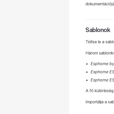
dokumentációjá
Sablonok
Töltse le a sabl
Három sablonból
Esphome b
Esphome E
Esphome E
A fő különbség
Importálja a sab