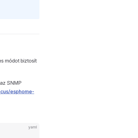
s módot biztosít
n az SNMP
ticus/esphome-
yaml