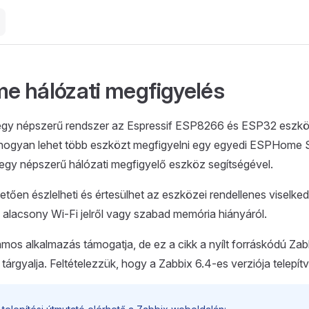
 hálózati megfigyelés
y népszerű rendszer az Espressif ESP8266 és ESP32 eszköz
ja, hogyan lehet több eszközt megfigyelni egy egyedi ESPHom
gy népszerű hálózati megfigyelő eszköz segítségével.
ően észlelheti és értesülhet az eszközei rendellenes viselked
l, alacsony Wi-Fi jelről vagy szabad memória hiányáról.
os alkalmazás támogatja, de ez a cikk a nyílt forráskódú Zab
 tárgyalja. Feltételezzük, hogy a Zabbix 6.4-es verziója telepítv