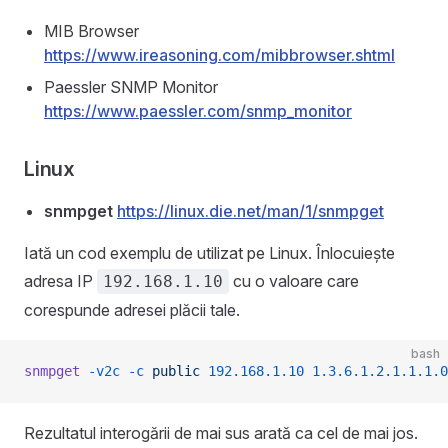
MIB Browser
https://www.ireasoning.com/mibbrowser.shtml
Paessler SNMP Monitor
https://www.paessler.com/snmp_monitor
Linux
snmpget
https://linux.die.net/man/1/snmpget
Iată un cod exemplu de utilizat pe Linux. Înlocuiește
adresa IP
cu o valoare care
192.168.1.10
corespunde adresei plăcii tale.
bash
snmpget
 -v2c
 -c
 public
 192.168.1.10
 1.3.6.1.2.1.1.1.0
Rezultatul interogării de mai sus arată ca cel de mai jos.