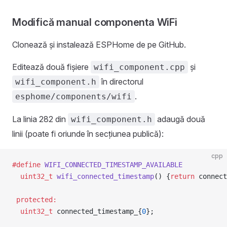
Modifică manual componenta WiFi
Clonează și instalează ESPHome de pe GitHub.
Editează două fișiere
și
wifi_component.cpp
în directorul
wifi_component.h
.
esphome/components/wifi
La linia 282 din
adaugă două
wifi_component.h
linii (poate fi oriunde în secțiunea publică):
cpp
#define
 WIFI_CONNECTED_TIMESTAMP_AVAILABLE
  uint32_t
 wifi_connected_timestamp
() {
return
 connect
 protected:
  uint32_t
 connected_timestamp_{
0
};