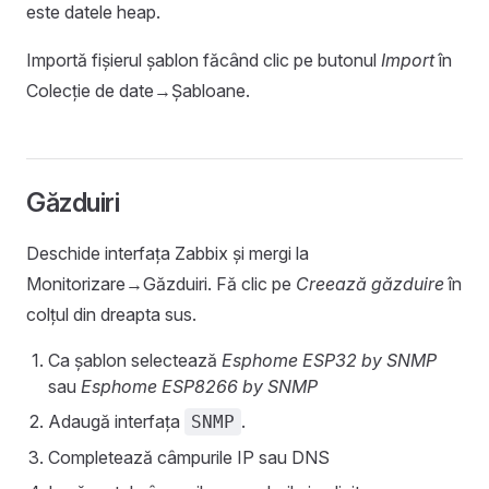
este datele heap.
Importă fișierul șablon făcând clic pe butonul
Import
în
Colecție de date→Șabloane.
Găzduiri
Deschide interfața Zabbix și mergi la
Monitorizare→Găzduiri. Fă clic pe
Creează găzduire
în
colțul din dreapta sus.
Ca șablon selectează
Esphome ESP32 by SNMP
sau
Esphome ESP8266 by SNMP
Adaugă interfața
.
SNMP
Completează câmpurile IP sau DNS