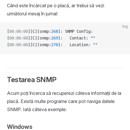
Când este încărcat pe o placă, ar trebui să vezi
următorul mesaj în jurnal:
log
[
00:00:00
][C][snmp:
268
]: SNMP Config:
[
00:00:00
][C][snmp:
269
]:   Contact: 
""
[
00:00:00
][C][snmp:
270
]:   Location: 
""
Testarea SNMP
Acum poți încerca să recuperezi câteva informații de la
placă. Există multe programe care pot naviga datele
SNMP. Iată câteva exemple:
Windows