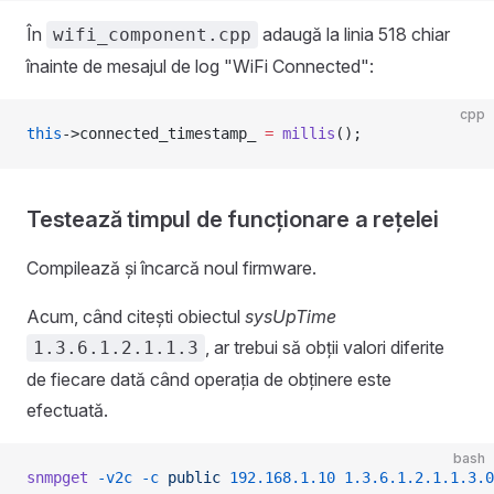
În
adaugă la linia 518 chiar
wifi_component.cpp
înainte de mesajul de log "WiFi Connected":
cpp
this
->connected_timestamp_ 
=
 millis
();
Testează timpul de funcționare a rețelei
Compilează și încarcă noul firmware.
Acum, când citești obiectul
sysUpTime
, ar trebui să obții valori diferite
1.3.6.1.2.1.1.3
de fiecare dată când operația de obținere este
efectuată.
bash
snmpget
 -v2c
 -c
 public
 192.168.1.10
 1.3.6.1.2.1.1.3.0