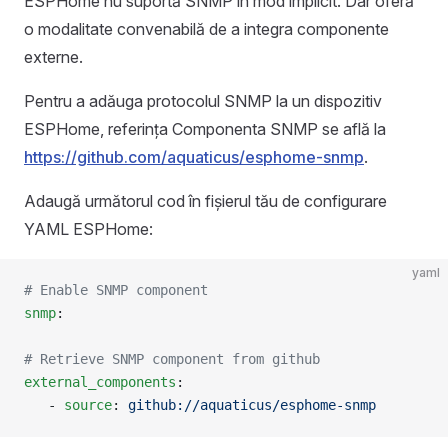
ESPHome nu suportă SNMP în mod implicit. Dar oferă
o modalitate convenabilă de a integra componente
externe.
Pentru a adăuga protocolul SNMP la un dispozitiv
ESPHome, referința Componenta SNMP se află la
https://github.com/aquaticus/esphome-snmp
.
Adaugă următorul cod în fișierul tău de configurare
YAML ESPHome:
yaml
# Enable SNMP component
snmp
:
# Retrieve SNMP component from github
external_components
:
   - 
source
: 
github://aquaticus/esphome-snmp