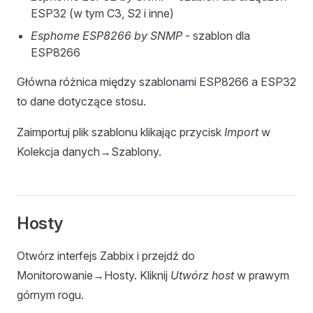
ESP32 (w tym C3, S2 i inne)
Esphome ESP8266 by SNMP
- szablon dla
ESP8266
Główna różnica między szablonami ESP8266 a ESP32
to dane dotyczące stosu.
Zaimportuj plik szablonu klikając przycisk
Import
w
Kolekcja danych→Szablony.
Hosty
Otwórz interfejs Zabbix i przejdź do
Monitorowanie→Hosty. Kliknij
Utwórz host
w prawym
górnym rogu.