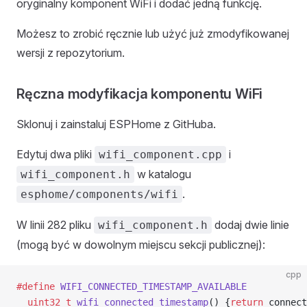
oryginalny komponent WiFi i dodać jedną funkcję.
Możesz to zrobić ręcznie lub użyć już zmodyfikowanej
wersji z repozytorium.
Ręczna modyfikacja komponentu WiFi
Sklonuj i zainstaluj ESPHome z GitHuba.
Edytuj dwa pliki
i
wifi_component.cpp
w katalogu
wifi_component.h
.
esphome/components/wifi
W linii 282 pliku
dodaj dwie linie
wifi_component.h
(mogą być w dowolnym miejscu sekcji publicznej):
cpp
#define
 WIFI_CONNECTED_TIMESTAMP_AVAILABLE
  uint32_t
 wifi_connected_timestamp
() {
return
 connect