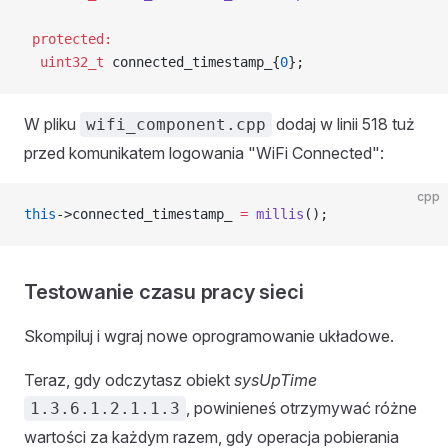
 protected:
  uint32_t
 connected_timestamp_{
0
};
W pliku
dodaj w linii 518 tuż
wifi_component.cpp
przed komunikatem logowania "WiFi Connected":
cpp
this
->connected_timestamp_ 
=
 millis
();
Testowanie czasu pracy sieci
Skompiluj i wgraj nowe oprogramowanie układowe.
Teraz, gdy odczytasz obiekt
sysUpTime
, powinieneś otrzymywać różne
1.3.6.1.2.1.1.3
wartości za każdym razem, gdy operacja pobierania