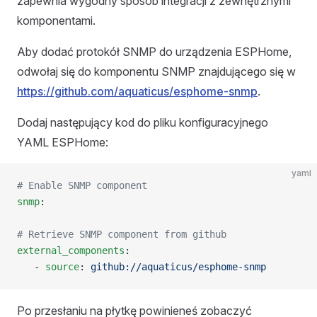
zapewnia wygodny sposób integracji z zewnętrznymi
komponentami.
Aby dodać protokół SNMP do urządzenia ESPHome,
odwołaj się do komponentu SNMP znajdującego się w
https://github.com/aquaticus/esphome-snmp
.
Dodaj następujący kod do pliku konfiguracyjnego
YAML ESPHome:
yaml
# Enable SNMP component
snmp
:
# Retrieve SNMP component from github
external_components
:
   - 
source
: 
github://aquaticus/esphome-snmp
Po przesłaniu na płytkę powinieneś zobaczyć