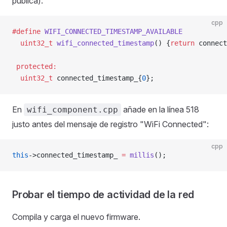
pública):
cpp
#define
 WIFI_CONNECTED_TIMESTAMP_AVAILABLE
  uint32_t
 wifi_connected_timestamp
() {
return
 connect
 protected:
  uint32_t
 connected_timestamp_{
0
};
En
añade en la línea 518
wifi_component.cpp
justo antes del mensaje de registro "WiFi Connected":
cpp
this
->connected_timestamp_ 
=
 millis
();
Probar el tiempo de actividad de la red
Compila y carga el nuevo firmware.