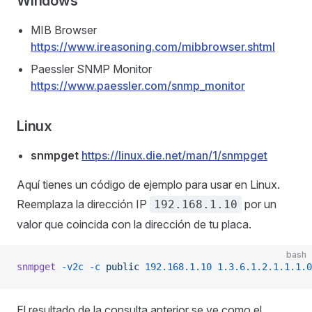
Windows
MIB Browser
https://www.ireasoning.com/mibbrowser.shtml
Paessler SNMP Monitor
https://www.paessler.com/snmp_monitor
Linux
snmpget
https://linux.die.net/man/1/snmpget
Aquí tienes un código de ejemplo para usar en Linux.
Reemplaza la dirección IP
por un
192.168.1.10
valor que coincida con la dirección de tu placa.
bash
snmpget
 -v2c
 -c
 public
 192.168.1.10
 1.3.6.1.2.1.1.1.0
El resultado de la consulta anterior se ve como el